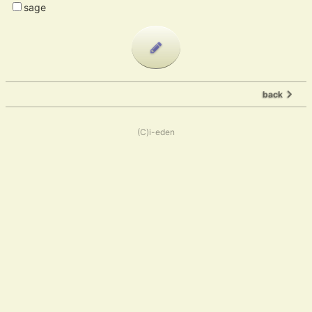
sage
back
(C)i-eden