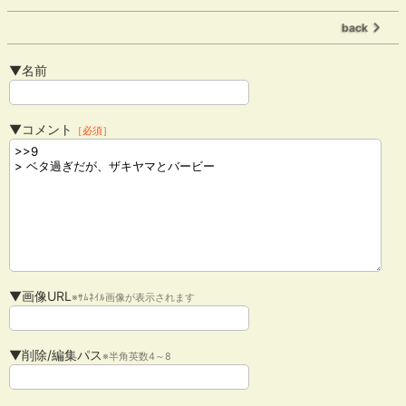
back
▼名前
▼コメント
［必須］
▼画像URL
※ｻﾑﾈｲﾙ画像が表示されます
▼削除/編集パス
※半角英数4～8