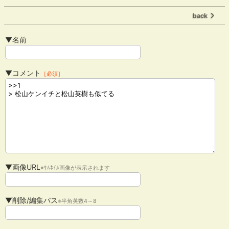
back
▼名前
▼コメント
［必須］
▼画像URL
※ｻﾑﾈｲﾙ画像が表示されます
▼削除/編集パス
※半角英数4～8