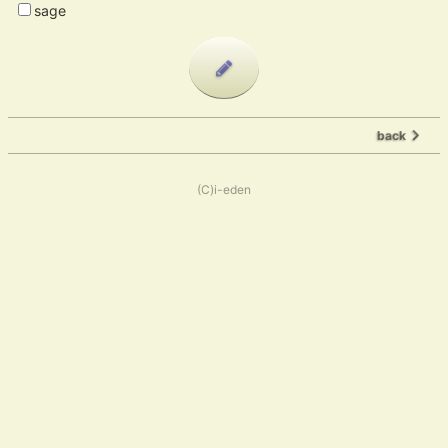
sage
back
(C)i-eden