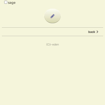
sage
back
(C)i-eden