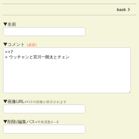
back
▼名前
▼コメント
［必須］
▼画像URL
※ｻﾑﾈｲﾙ画像が表示されます
▼削除/編集パス
※半角英数4～8