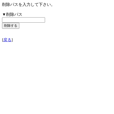
削除パスを入力して下さい。
▼削除パス
[
戻る
]