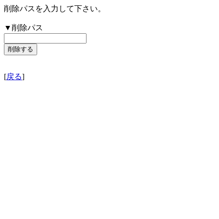
削除パスを入力して下さい。
▼削除パス
[
戻る
]