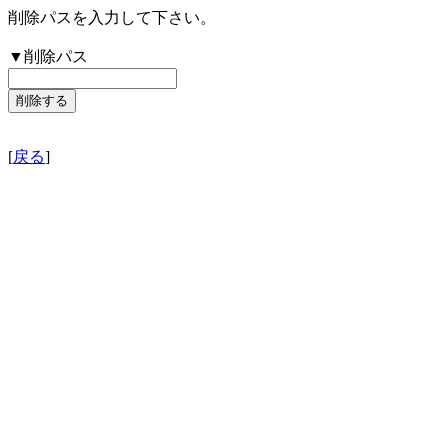
削除パスを入力して下さい。
▼削除パス
[
戻る
]