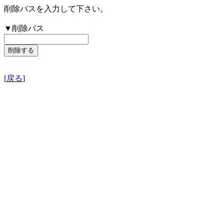
削除パスを入力して下さい。
▼削除パス
[
戻る
]