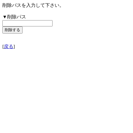
削除パスを入力して下さい。
▼削除パス
[
戻る
]