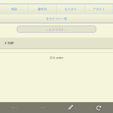
雑談
趣味別
なりきり
アダルト
全カテゴリ一覧
… ヒトリゴト …
TOP
(C)i-eden
↼
⇀