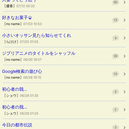
60
【
優香
】07/12 00:32
好きなお菓子🍘
13
【
no name
】07/03 10:53
小さいオッサン見たら知らせてくれ
4
【
らけけ
】07/02 01:55
ジブリアニメのタイトルをシャッフル
26
【
no name
】06/30 18:57
Google検索の遊び心
14
【
no name
】06/28 16:15
初心者の我...
4
【
ショウ
】06/28 01:35
初心者の我...
2
【
ショウ
】06/28 01:25
今日の都市伝説
3