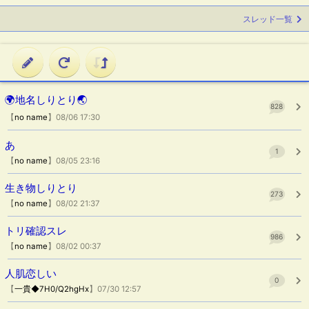
スレッド一覧
🌍地名しりとり🌏
828
【
no name
】08/06 17:30
あ
1
【
no name
】08/05 23:16
生き物しりとり
273
【
no name
】08/02 21:37
トリ確認スレ
986
【
no name
】08/02 00:37
人肌恋しい
0
【
一貴◆7H0/Q2hgHx
】07/30 12:57