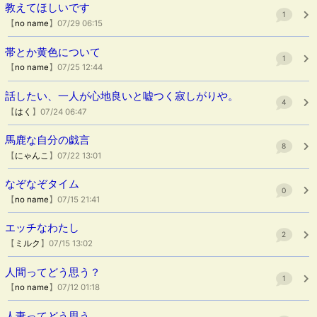
教えてほしいです
1
【
no name
】07/29 06:15
帯とか黄色について
1
【
no name
】07/25 12:44
話したい、一人が心地良いと嘘つく寂しがりや。
4
【
はく
】07/24 06:47
馬鹿な自分の戯言
8
【
にゃんこ
】07/22 13:01
なぞなぞタイム
0
【
no name
】07/15 21:41
エッチなわたし
2
【
ミルク
】07/15 13:02
人間ってどう思う？
1
【
no name
】07/12 01:18
人妻ってどう思う