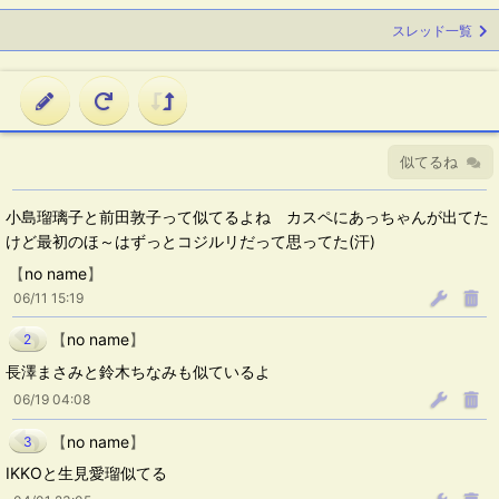
スレッド一覧
似てるね
小島瑠璃子と前田敦子って似てるよね カスペにあっちゃんが出てた
けど最初のほ～はずっとコジルリだって思ってた(汗)
【
no name
】
06/11 15:19
【
no name
】
2
長澤まさみと鈴木ちなみも似ているよ
06/19 04:08
【
no name
】
3
IKKOと生見愛瑠似てる