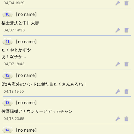
04/04 19:29
【
no name
】
10
福士蒼汰と中川大志
04/07 14:36
【
no name
】
11
たくやとかずや
あ！双子か…
04/07 18:43
【
no name
】
12
B'zも海外のバンドに似た曲たくさんあるね！
04/13 19:50
【
no name
】
13
佐野瑞樹アナウンサーとデッカチャン
04/13 23:55
【
no name
】
14