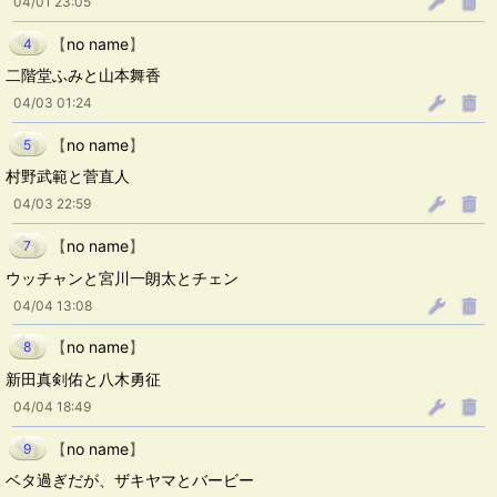
04/01 23:05
【
no name
】
4
二階堂ふみと山本舞香
04/03 01:24
【
no name
】
5
村野武範と菅直人
04/03 22:59
【
no name
】
7
ウッチャンと宮川一朗太とチェン
04/04 13:08
【
no name
】
8
新田真剣佑と八木勇征
04/04 18:49
【
no name
】
9
ベタ過ぎだが、ザキヤマとバービー