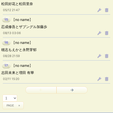
松田好花と松田里奈
05/12 21:47
【
no name
】
15
忍成修吾とザブングル加藤歩
08/13 03:06
【
no name
】
16
穂志もえかと永野芽郁
08/28 21:59
【
no name
】
17
志田未来と増田 有華
02/11 15:20
←
→