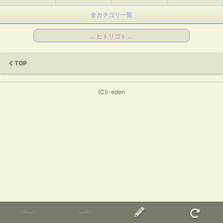
全カテゴリ一覧
… ヒトリゴト …
TOP
(C)i-eden
↼
⇀